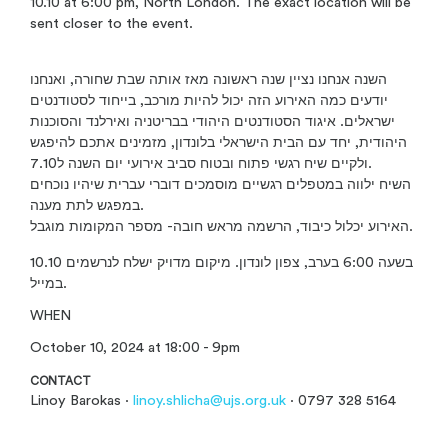
10.10 at 6:00 pm, North London. The exact location will be
sent closer to the event.
השנה אנחנו נציין שנה ראשונה מאז אותה שבת שחורה, ואנחנו
יודעים כמה האירוע הזה יכול להיות מורכב, בייחוד לסטודנטים
ישראלים. איגוד הסטודנטים היהודי בבריטניה ואירלנד והסוכנות
היהודית, יחד עם הבית הישראלי בלונדון, מזמינים אתכם להיפגש
ולקיים שיח רגשי פתוח ובטוח סביב אירועי יום השנה ל7.10.
השיח ילווה במטפלים רגשיים מוסמכים דוברי עברית שיהיו נוכחים
במפגש לתת מענה.
האירוע יכלול כיבוד, הרשמה מראש חובה- מספר המקומות מוגבל.
10.10 בשעה 6:00 בערב, צפון לונדון. מיקום מדויק ישלח לנרשמים
במייל.
WHEN
October 10, 2024 at 18:00 - 9pm
CONTACT
Linoy Barokas ·
linoy.shlicha@ujs.org.uk
· 0797 328 5164