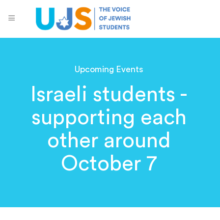
Upcoming Events
Israeli students -
supporting each
other around
October 7